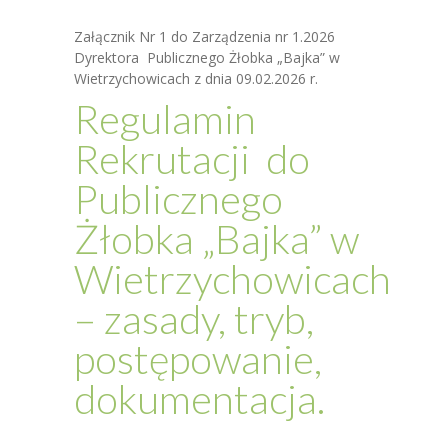
Załącznik Nr 1 do Zarządzenia nr 1.2026
-- Gry i zabawy
Dyrektora Publicznego Żłobka „Bajka” w
Wietrzychowicach z dnia 09.02.2026 r.
-- GUS
Regulamin
Rekrutacja
Rekrutacji do
-- Informacje
Publicznego
-- Jak przygotować dziecko do żłobka?
Żłobka „Bajka” w
-- Co przygotować na pierwszy dzień w żłobku?
Wietrzychowicach
-- Regulamin rekrutacji
­– zasady, tryb,
Dokumenty
postępowanie,
-- Statut żłobka
dokumentacja.
-- Regulamin organizacyjny