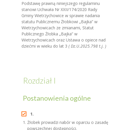
-- Procedury bezpieczeństwa
Podstawę prawną niniejszego regulaminu
stanowi Uchwała Nr XXII/174/2020 Rady
-- RODO
Gminy Wietrzychowice w sprawie nadania
statutu Publicznemu Żłobkowi „Bajka” w
-- Deklaracja dostępności
Wietrzychowicach ze zmianami, Statut
Publicznego Żłobka „Bajka” w
Kontakt
Wietrzychowicach oraz Ustawa o opiece nad
dziećmi w wieku do lat 3
( Dz.U.2025.798 t.j. )
BIP
Rozdział I
Postanowienia ogólne
1.
Żłobek prowadzi nabór w oparciu o zasadę
powszechnej dostępności.