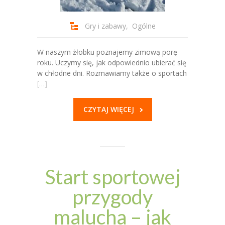
-- Procedury bezpieczeństwa
Gry i zabawy
,
Ogólne
-- RODO
-- Deklaracja dostępności
W naszym żłobku poznajemy zimową porę
roku. Uczymy się, jak odpowiednio ubierać się
Kontakt
w chłodne dni. Rozmawiamy także o sportach
[…]
BIP
CZYTAJ WIĘCEJ
Start sportowej
przygody
malucha – jak